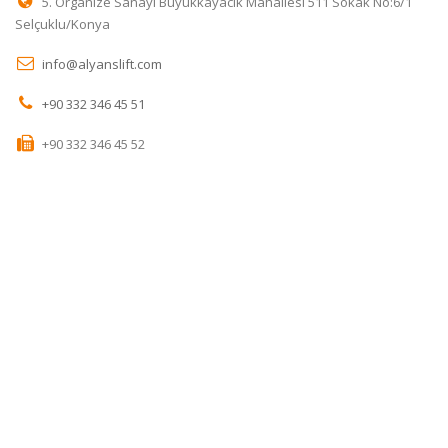
5. Organize Sanayi Büyükkayacık Mahallesi 511 Sokak No:6/1
Selçuklu/Konya
info@alyanslift.com
+90 332 346 45 51
+90 332 346 45 52