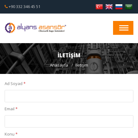
+90 332 346 45 51
İLETIŞIM
Anasayfa
İletişim
Ad Soyad
*
Email
*
Konu
*